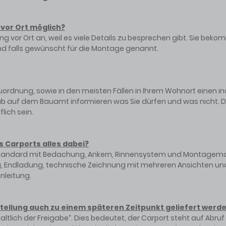
 vor Ort möglich?
ng vor Ort an, weil es viele Details zu besprechen gibt. Sie bek
 und falls gewünscht für die Montage genannt.
uordnung, sowie in den meisten Fällen in Ihrem Wohnort einen in
vorab auf dem Bauamt informieren was Sie dürfen und was nicht
lich sein.
es Carports alles dabei?
andard mit Bedachung, Ankern, Rinnensystem und Montagemate
ung, Endladung, technische Zeichnung mit mehreren Ansichten u
nleitung.
stellung auch zu einem späteren Zeitpunkt geliefert werd
haltlich der Freigabe“. Dies bedeutet, der Carport steht auf A