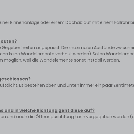
iner Rinnenanlage oder einem Dachablauf mit einem Fallrohr bi
fosten?
 Gegebenheiten angepasst. Die maximalen Abstände zwischen d
wenn keine Wandelemente verbaut werden). Sollen Wandelement
möglich, weil die Wandelemente sonst instabil werden.
 geschlossen?
uftdicht. Es bestehen oben und unten immer ein paar Zentimete
ms und in welche Richtung geht diese auf?
erden und auch die Öffnungsrichtung kann vorgegeben werden (eg