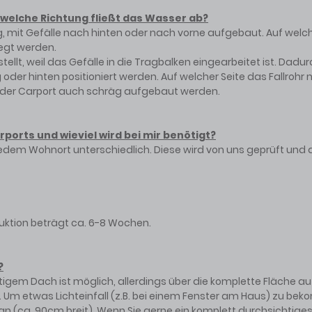
n welche Richtung fließt das Wasser ab?
äg, mit Gefälle nach hinten oder nach vorne aufgebaut. Auf welch
legt werden.
ellt, weil das Gefälle in die Tragbalken eingearbeitet ist. Dadur
g oder hinten positioniert werden. Auf welcher Seite das Fallroh
n der Carport auch schräg aufgebaut werden.
ports und wieviel wird bei mir benötigt?
jedem Wohnort unterschiedlich. Diese wird von uns geprüft und
duktion beträgt ca. 6-8 Wochen.
?
gem Dach ist möglich, allerdings über die komplette Fläche au
m etwas Lichteinfall (z.B. bei einem Fenster am Haus) zu beko
an (ca. 90cm breit). Wenn Sie gerne ein komplett durchsichtige