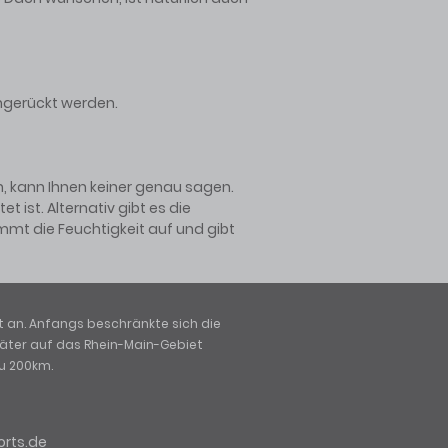
ingerückt werden.
n, kann Ihnen keiner genau sagen.
 ist. Alternativ gibt es die
mmt die Feuchtigkeit auf und gibt
 an. Anfangs beschränkte sich die
päter auf das Rhein-Main-Gebiet
zu 200km.
orts.de