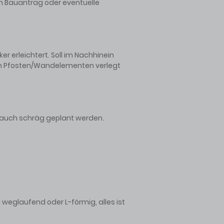
nen Bauantrag oder eventuelle
er erleichtert. Soll im Nachhinein
den Pfosten/Wandelementen verlegt
t auch schräg geplant werden.
 weglaufend oder L-förmig, alles ist