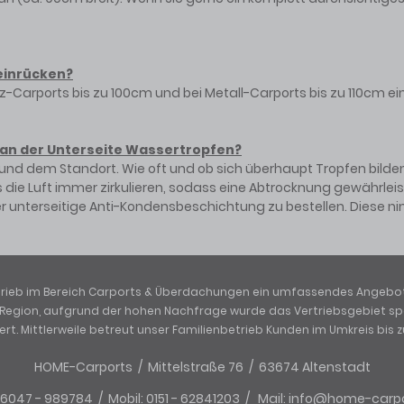
 einrücken?
lz-Carports bis zu 100cm und bei Metall-Carports bis zu 110cm e
n an der Unterseite Wassertropfen?
und dem Standort. Wie oft und ob sich überhaupt Tropfen bilde
die Luft immer zirkulieren, sodass eine Abtrocknung gewährleistet
er unterseitige Anti-Kondensbeschichtung zu bestellen. Diese ni
etrieb im Bereich Carports & Überdachungen ein umfassendes Angebot
e Region, aufgrund der hohen Nachfrage wurde das Vertriebsgebiet s
rt. Mittlerweile betreut unser Familienbetrieb Kunden im Umkreis bis 
HOME-Carports / Mittelstraße 76 / 63674 Altenstadt
06047 - 989784 / Mobil: 0151 - 62841203 / Mail: info@home-carp