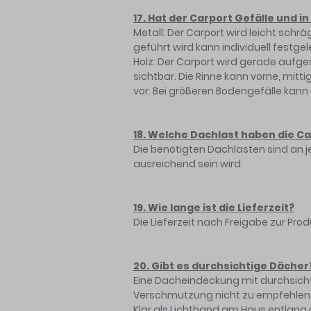
17. Hat der Carport Gefälle und i
Metall: Der Carport wird leicht schr
geführt wird kann individuell festge
Holz: Der Carport wird gerade aufgest
sichtbar. Die Rinne kann vorne, mitti
vor. Bei größeren Bodengefälle kan
18. Welche Dachlast haben die Car
Die benötigten Dachlasten sind an 
ausreichend sein wird.
19. Wie lange ist die Lieferzeit?
Die Lieferzeit nach Freigabe zur Pro
20. Gibt es durchsichtige Dächer
Eine Dacheindeckung mit durchsichti
Verschmutzung nicht zu empfehlen. U
Klar als Lichtband am Haus entlang 