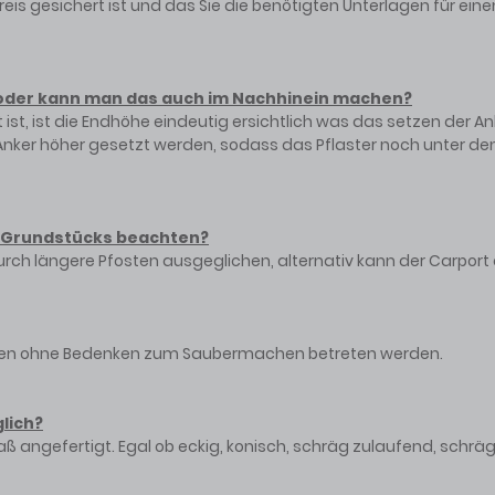
 Preis gesichert ist und das Sie die benötigten Unterlagen für ei
n oder kann man das auch im Nachhinein machen?
ist, ist die Endhöhe eindeutig ersichtlich was das setzen der Ank
Anker höher gesetzt werden, sodass das Pflaster noch unter 
s Grundstücks beachten?
urch längere Pfosten ausgeglichen, alternativ kann der Carpor
nnen ohne Bedenken zum Saubermachen betreten werden.
lich?
aß angefertigt. Egal ob eckig, konisch, schräg zulaufend, schräg