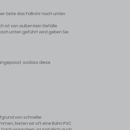
er Seite das Fallrohr nach unten
ch ist von außen kein Gefälle
r nach unten geführt wird geben Sie
 angepasst, sodass diese
fgrund von schneller
mmen, bieten wir oft eine Bahn PVC
s Dach wünschen, ist natürlich auch