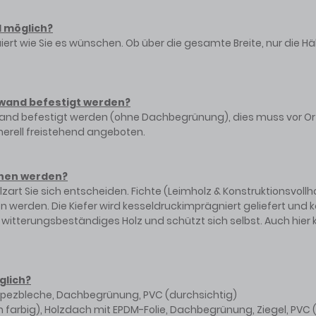
 möglich?
rt wie Sie es wünschen. Ob über die gesamte Breite, nur die Hälf
swand befestigt werden?
and befestigt werden (ohne Dachbegrünung), dies muss vor Or
erell freistehend angeboten.
chen werden?
art Sie sich entscheiden. Fichte (Leimholz & Konstruktionsvollh
n werden. Die Kiefer wird kesseldruckimprägniert geliefert und
n witterungsbeständiges Holz und schützt sich selbst. Auch hier
glich?
rapezbleche, Dachbegrünung, PVC (durchsichtig)
farbig), Holzdach mit EPDM-Folie, Dachbegrünung, Ziegel, PVC 